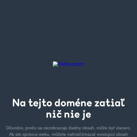
Na tejto
doméne zatiaľ
nič nie je
Dôvodov, prečo sa nezobrazuje žiadny obsah, môže byť
viacero.
Ak ste správca webu, môžete nahrať/zmazať
existujúci obsah